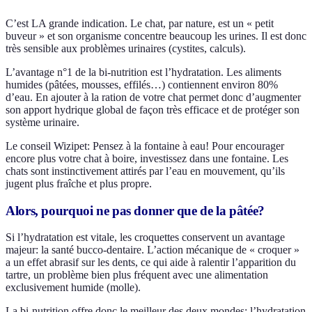
C’est LA grande indication. Le chat, par nature, est un « petit
buveur » et son organisme concentre beaucoup les urines. Il est donc
très sensible aux problèmes urinaires (cystites, calculs).
L’avantage n°1 de la bi-nutrition est l’hydratation. Les aliments
humides (pâtées, mousses, effilés…) contiennent environ 80%
d’eau. En ajouter à la ration de votre chat permet donc d’augmenter
son apport hydrique global de façon très efficace et de protéger son
système urinaire.
Le conseil Wizipet: Pensez à la fontaine à eau! Pour encourager
encore plus votre chat à boire, investissez dans une fontaine. Les
chats sont instinctivement attirés par l’eau en mouvement, qu’ils
jugent plus fraîche et plus propre.
Alors, pourquoi ne pas donner que de la pâtée?
Si l’hydratation est vitale, les croquettes conservent un avantage
majeur: la santé bucco-dentaire. L’action mécanique de « croquer »
a un effet abrasif sur les dents, ce qui aide à ralentir l’apparition du
tartre, un problème bien plus fréquent avec une alimentation
exclusivement humide (molle).
La bi-nutrition offre donc le meilleur des deux mondes: l’hydratation