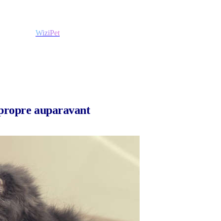
WiziPet
t propre auparavant