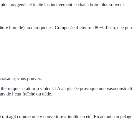
lus oxygénée et incite instinctivement le chat à boire plus souvent.
ourriture humide) aux croquettes. Composée d’environ 80% d’eau, elle p
 écrasante, vous pouvez:
hermique serait trop violent. L’eau glacée provoque une vasoconstrictio
rs de l’eau fraîche ou tiède.
t qui agit comme une « couverture » inutile en été. En aérant son pelag