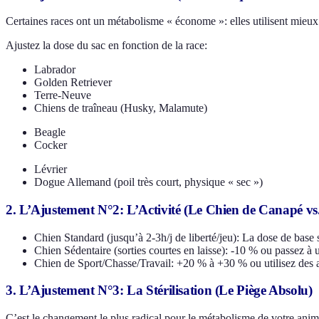
Certaines races ont un métabolisme « économe »: elles utilisent mieux 
Ajustez la dose du sac en fonction de la race:
Labrador
Golden Retriever
Terre-Neuve
Chiens de traîneau (Husky, Malamute)
Beagle
Cocker
Lévrier
Dogue Allemand (poil très court, physique « sec »)
2. L’Ajustement N°2: L’Activité (Le Chien de Canapé vs. 
Chien Standard (jusqu’à 2-3h/j de liberté/jeu): La dose de base s
Chien Sédentaire (sorties courtes en laisse): -10 % ou passez à 
Chien de Sport/Chasse/Travail: +20 % à +30 % ou utilisez des 
3. L’Ajustement N°3: La Stérilisation (Le Piège Absolu)
C’est le changement le plus radical pour le métabolisme de votre anima