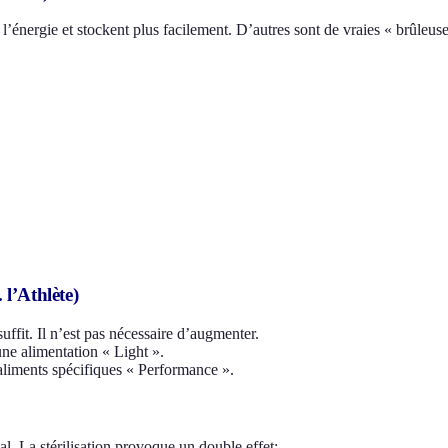
l’énergie et stockent plus facilement. D’autres sont de vraies « brûleuse
l’Athlète)
uffit. Il n’est pas nécessaire d’augmenter.
une alimentation « Light ».
aliments spécifiques « Performance ».
l. La stérilisation provoque un double effet: