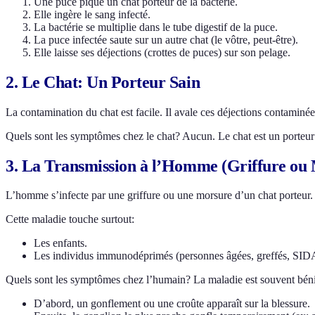
Une puce pique un chat porteur de la bactérie.
Elle ingère le sang infecté.
La bactérie se multiplie dans le tube digestif de la puce.
La puce infectée saute sur un autre chat (le vôtre, peut-être).
Elle laisse ses déjections (crottes de puces) sur son pelage.
2. Le Chat: Un Porteur Sain
La contamination du chat est facile. Il avale ces déjections contaminées 
Quels sont les symptômes chez le chat? Aucun. Le chat est un porteur 
3. La Transmission à l’Homme (Griffure ou
L’homme s’infecte par une griffure ou une morsure d’un chat porteur.
Cette maladie touche surtout:
Les enfants.
Les individus immunodéprimés (personnes âgées, greffés, SI
Quels sont les symptômes chez l’humain? La maladie est souvent bén
D’abord, un gonflement ou une croûte apparaît sur la blessure.