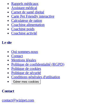
Rappels médicaux
Assistant médical
Carnet de santé digital
Carte Pet Friendly interactive
Calculateur de ration
Coaching alimentation
Coaching poids
Coaching activité
Le site
Qui sommes-nous
Contact
Mentions légales
Politique de confidentialité (RGPD)
Politique de cookies
Politique de sécurité
Conditions générales d'utilisation
Gérer mes cookies
Contact
contact@wizipet.com