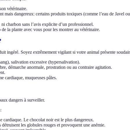
on vétérinaire.
ais dangereux: certains produits toxiques (comme l’eau de Javel ou le
charbon sans l’avis explicite d’un professionnel.
o de la plante avec vous pour les montrer au vétérinaire.
?
uit ingéré. Soyez extrêmement vigilant si votre animal présente soudai
ng), salivation excessive (hypersalivation).
e, démarche anormale, prostration ou au contraire agitation.
nt.
me cardiaque, muqueuses pâles.
aux dangers à surveiller.
:
e cardiaque. Le chocolat noir est le plus dangereux.
ls détruisent les globules rouges et provoquent une anémie.