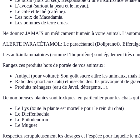
Le raisin (frais ou sec): Responsable d’une insuffisance rénale a
L’avocat (surtout la peau et le noyau).
Le café et le thé (caféine).
Les noix de Macadamia.
Les pommes de terre crues.
Ne donnez JAMAIS un médicament humain à votre animal. L’automédic
ALERTE PARACÉTAMOL: Le paracétamol (Doliprane©, Efferalgan©…) es
Les anti-inflammatoires (comme l’Ibuprofène) sont également très da
Rangez ces produits hors de portée de vos animaux:
Antigel (pour voiture): Son goût sucré attire les animaux, mais il 
Raticides (mort-aux-rats) et insecticides: Ils provoquent de grav
Produits ménagers (eau de Javel, détergents…).
De nombreuses plantes sont toxiques, en particulier pour les chats qui
Le Lys (toute la plante est mortelle pour le rein du chat)
Le Dieffenbachia
Le Philodendron
Le Muguet
Respectez scrupuleusement les dosages et l’espèce pour laquelle le mé