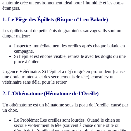
anatomie crée un environnement idéal pour l’humidité et les corps
étrangers.
1. Le Piège des Épillets (Risque n°1 en Balade)
Les épillets sont de petits épis de graminées sauvages. Ils sont un
danger majeur:
Inspectez immédiatement les oreilles après chaque balade en
campagne.
Si l’épillet est encore visible, retirez-le avec les doigts ou une
pince à épiler.
Urgence Vétérinaire: Si l’épillet a déjà migré en profondeur (cause
une douleur intense et des secouements de tête), consultez un
vétérinaire sans délai pour le retirer.
2. L’Othématome (Hématome de l’Oreille)
Un othématome est un hématome sous la peau de l’oreille, causé par
un choc.
Le Problème: Les oreilles sont lourdes. Quand le chien se
secoue violemment la tête (souvent à cause d’une otite ou
d’un bain), l’oreille claque contre des objets ou sa propre tête,