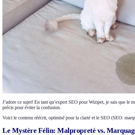
J’adore ce sujet! En tant qu’expert SEO pour Wizipet, je sais que le ma
précis pour éviter la confusion.
Voici le contenu réécrit, optimisé pour la clarté et le SEO (SEO: marqu
Le Mystère Félin: Malpropreté vs. Marquage