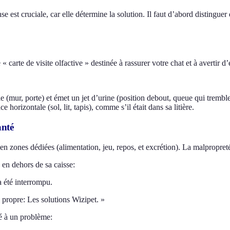
nse est cruciale, car elle détermine la solution. Il faut d’abord disting
arte de visite olfactive » destinée à rassurer votre chat et à avertir d’
 (mur, porte) et émet un jet d’urine (position debout, queue qui tremble
orizontale (sol, lit, tapis), comme s’il était dans sa litière.
anté
n zones dédiées (alimentation, jeu, repos, et excrétion). La malpropreté 
 en dehors de sa caisse:
a été interrompu.
é propre: Les solutions Wizipet. »
té à un problème: