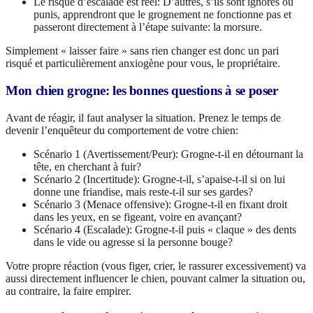
Le risque d’escalade est réel: D’autres, s’ils sont ignorés ou
punis, apprendront que le grognement ne fonctionne pas et
passeront directement à l’étape suivante: la morsure.
Simplement « laisser faire » sans rien changer est donc un pari
risqué et particulièrement anxiogène pour vous, le propriétaire.
Mon chien grogne: les bonnes questions à se poser
Avant de réagir, il faut analyser la situation. Prenez le temps de
devenir l’enquêteur du comportement de votre chien:
Scénario 1 (Avertissement/Peur): Grogne-t-il en détournant la
tête, en cherchant à fuir?
Scénario 2 (Incertitude): Grogne-t-il, s’apaise-t-il si on lui
donne une friandise, mais reste-t-il sur ses gardes?
Scénario 3 (Menace offensive): Grogne-t-il en fixant droit
dans les yeux, en se figeant, voire en avançant?
Scénario 4 (Escalade): Grogne-t-il puis « claque » des dents
dans le vide ou agresse si la personne bouge?
Votre propre réaction (vous figer, crier, le rassurer excessivement) va
aussi directement influencer le chien, pouvant calmer la situation ou,
au contraire, la faire empirer.