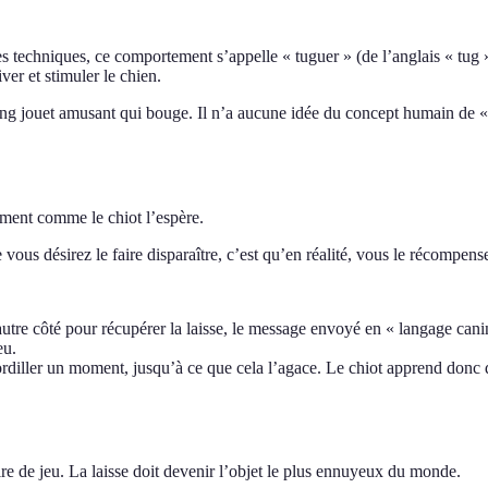
s techniques, ce comportement s’appelle « tuguer » (de l’anglais « tug »,
iver et stimuler le chien.
long jouet amusant qui bouge. Il n’a aucune idée du concept humain de « 
ement comme le chiot l’espère.
s désirez le faire disparaître, c’est qu’en réalité, vous le récompens
l’autre côté pour récupérer la laisse, le message envoyé en « langage canin
eu.
ordiller un moment, jusqu’à ce que cela l’agace. Le chiot apprend donc qu’i
e de jeu. La laisse doit devenir l’objet le plus ennuyeux du monde.